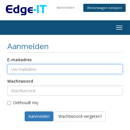
Aanmelden
Winkelwagen bekijken
Togg
navig
Aanmelden
E-mailadres
Wachtwoord
Onthoudt mij
Wachtwoord vergeten?