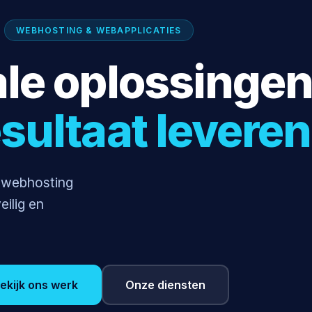
WEBHOSTING & WEBAPPLICATIES
ale oplossinge
esultaat leveren
e webhosting
ilig en
ekijk ons werk
Onze diensten